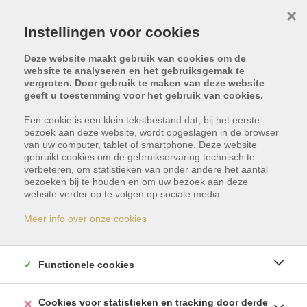
×
Instellingen voor cookies
Deze website maakt gebruik van cookies om de
website te analyseren en het gebruiksgemak te
vergroten. Door gebruik te maken van deze website
geeft u toestemming voor het gebruik van cookies.
Een cookie is een klein tekstbestand dat, bij het eerste
bezoek aan deze website, wordt opgeslagen in de browser
van uw computer, tablet of smartphone. Deze website
gebruikt cookies om de gebruikservaring technisch te
Gerenoveerd
verbeteren, om statistieken van onder andere het aantal
bezoeken bij te houden en om uw bezoek aan deze
website verder op te volgen op sociale media.
appartement in
Meer info over onze cookies
Roque Del Conde -
Tenerife Roque Del
Functionele cookies
Conde
Cookies voor statistieken en tracking door derde