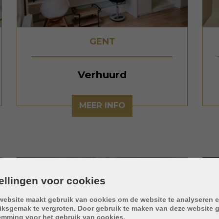
GENT
Verhuurd
MEER INFO
tellingen voor cookies
website maakt gebruik van cookies om de website te analyseren e
iksgemak te vergroten. Door gebruik te maken van deze website g
Dit pand is verhuurd,
emming voor het gebruik van cookies.