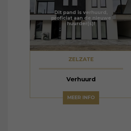
Dit pand is verhuurd,
proficiat aan de nieuwe
huurder(s)!
ZELZATE
Verhuurd
MEER INFO