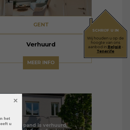
GENT
SCHRIJF U IN
Wij houden u op de
hoogte van ons
Verhuurd
aanbod in
België
-
Tenerife
MEER INFO
×
n het
eeft u
Dit pand is verhuurd,