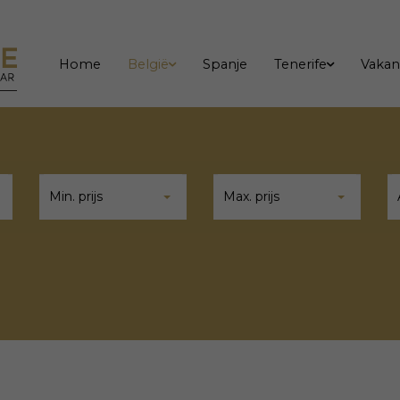
Home
België
Spanje
Tenerife
Vakan
Min. prijs
Max. prijs