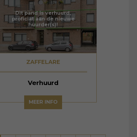
Dit pand is verhuurd,
proficiat aan de nieuwe
huurder(s)!
ZAFFELARE
Verhuurd
MEER INFO