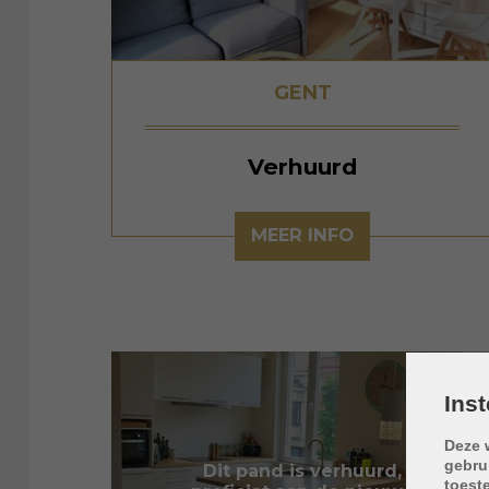
GENT
Verhuurd
MEER INFO
Ins
Deze 
gebru
Dit pand is verhuurd,
toest