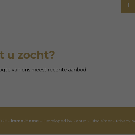
1
 u zocht?
 hoogte van ons meest recente aanbod.
026 -
Immo-Home -
Developed by Zabun
-
Disclaimer
-
Privacy p