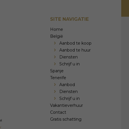
SITE NAVIGATIE
Home
België
Aanbod te koop
Aanbod te huur
Diensten
Schrijf u in
Spanje
Tenerife
Aanbod
Diensten
Schrijf u in
Vakantieverhuur
Contact
Gratis schatting
el
r