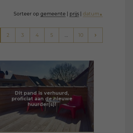
Sorteer op
gemeente
|
prijs
|
datum
▲
2
3
4
5
…
10
Dit pand is verhuurd,
proficiat aan de nieuwe
huurder(s)!