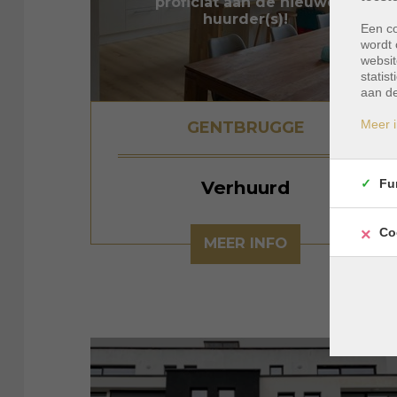
proficiat aan de nieuwe
huurder(s)!
Een co
wordt 
websit
statis
aan de
Meer i
GENTBRUGGE
Fu
Verhuurd
Co
MEER INFO