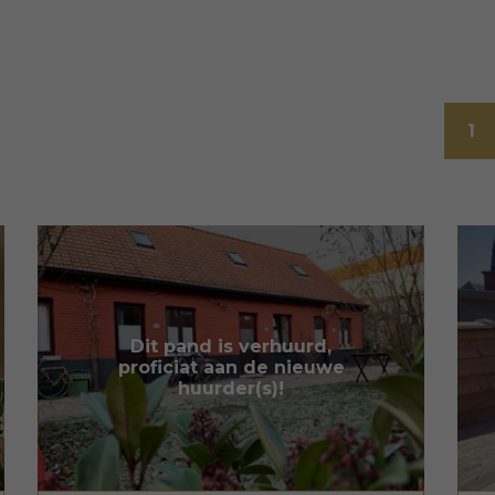
1
Dit pand is verhuurd,
proficiat aan de nieuwe
huurder(s)!