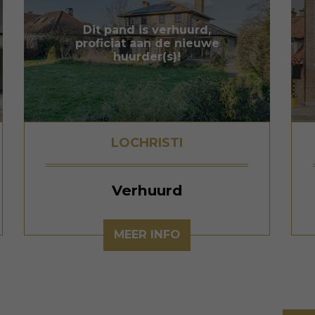
Dit pand is verhuurd,
proficiat aan de nieuwe
huurder(s)!
LOCHRISTI
Verhuurd
MEER INFO