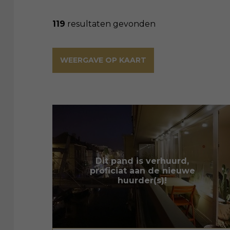
119
resultaten gevonden
WEERGAVE OP KAART
Dit pand is verhuurd,
proficiat aan de nieuwe
huurder(s)!