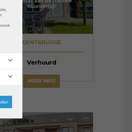
proficiat aan de nieuwe
huurder(s)!
ite,
e
m
bezoek
GENTBRUGGE
Verhuurd
MEER INFO
uiten