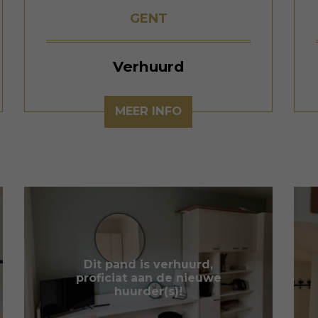
GENT
Verhuurd
MEER INFO
Dit pand is verhuurd,
proficiat aan de nieuwe
huurder(s)!