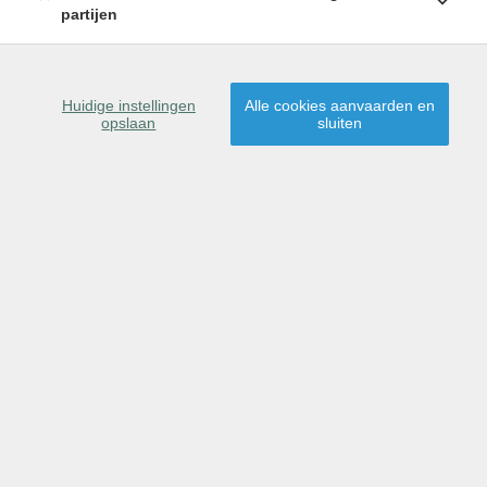
partijen
Sorteer op
gemeente
|
prijs
|
datum
▲
Huidige instellingen
Alle cookies aanvaarden en
WEERGAVE OP KAART
opslaan
sluiten
1
2
3
4
5
…
10
Dit pand is verhuurd, proficiat aan
de nieuwe huurder(s)!