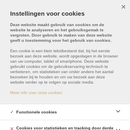
×
Instellingen voor cookies
Deze website maakt gebruik van cookies om de
website te analyseren en het gebruiksgemak te
vergroten. Door gebruik te maken van deze website
geeft u toestemming voor het gebruik van cookies.
Type vastgoed
Locatie
Een cookie is een klein tekstbestand dat, bij het eerste
bezoek aan deze website, wordt opgeslagen in de browser
van uw computer, tablet of smartphone. Deze website
Min. prijs
Max. prijs
gebruikt cookies om de gebruikservaring technisch te
verbeteren, om statistieken van onder andere het aantal
bezoeken bij te houden en om uw bezoek aan deze
website verder op te volgen op sociale media.
Aantal slpk.
ZOEKEN
Meer info over onze cookies
Te huur in België
Functionele cookies
Cookies voor statistieken en tracking door derde
119
resultaten gevonden