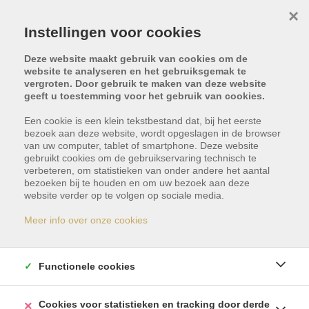
×
Instellingen voor cookies
Deze website maakt gebruik van cookies om de
website te analyseren en het gebruiksgemak te
vergroten. Door gebruik te maken van deze website
geeft u toestemming voor het gebruik van cookies.
Terug naar overzicht
Een cookie is een klein tekstbestand dat, bij het eerste
bezoek aan deze website, wordt opgeslagen in de browser
van uw computer, tablet of smartphone. Deze website
gebruikt cookies om de gebruikservaring technisch te
verbeteren, om statistieken van onder andere het aantal
bezoeken bij te houden en om uw bezoek aan deze
website verder op te volgen op sociale media.
Dit pand is met optie -
Meer info over onze cookies
reservatie
Functionele cookies
Indien u geïnteresseerd bent in gelijkaardige
panden, schrijf u dan vrijblijvend in en blijf op de
Cookies voor statistieken en tracking door derde