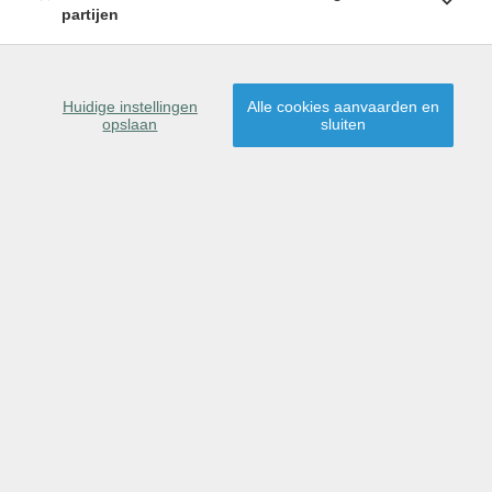
partijen
hoogte van ons meest recente aanbod.
SCHRIJF U IN
Huidige instellingen
Alle cookies aanvaarden en
opslaan
sluiten
9185 Wachtebeke
Dit pand is gereserveerd
voor verkoop.