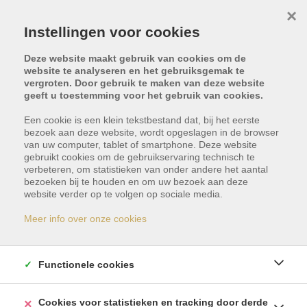
×
Instellingen voor cookies
Deze website maakt gebruik van cookies om de
website te analyseren en het gebruiksgemak te
vergroten. Door gebruik te maken van deze website
geeft u toestemming voor het gebruik van cookies.
Terug naar overzicht
Een cookie is een klein tekstbestand dat, bij het eerste
bezoek aan deze website, wordt opgeslagen in de browser
van uw computer, tablet of smartphone. Deze website
gebruikt cookies om de gebruikservaring technisch te
verbeteren, om statistieken van onder andere het aantal
bezoeken bij te houden en om uw bezoek aan deze
website verder op te volgen op sociale media.
Dit pand is verkocht
Meer info over onze cookies
Indien u geïnteresseerd bent in gelijkaardige
Functionele cookies
panden, schrijf u dan vrijblijvend in en blijf op de
hoogte van ons meest recente aanbod.
Cookies voor statistieken en tracking door derde