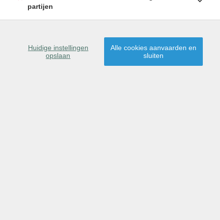
partijen
SCHRIJF U IN
Huidige instellingen
Alle cookies aanvaarden en
opslaan
sluiten
9080 Lochristi
Dit pand is verkocht,
proficiat aan de nieuwe
eigenaar(s)!