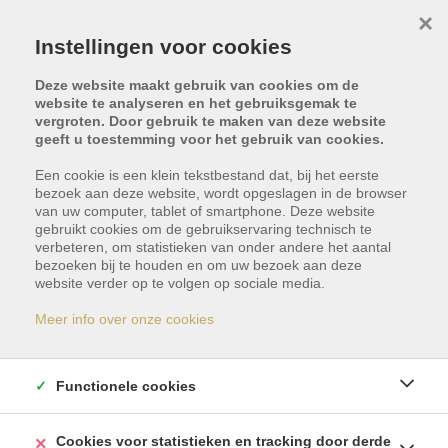
×
Instellingen voor cookies
Deze website maakt gebruik van cookies om de
website te analyseren en het gebruiksgemak te
vergroten. Door gebruik te maken van deze website
geeft u toestemming voor het gebruik van cookies.
Terug naar overzicht
Een cookie is een klein tekstbestand dat, bij het eerste
bezoek aan deze website, wordt opgeslagen in de browser
van uw computer, tablet of smartphone. Deze website
gebruikt cookies om de gebruikservaring technisch te
verbeteren, om statistieken van onder andere het aantal
bezoeken bij te houden en om uw bezoek aan deze
website verder op te volgen op sociale media.
Dit pand is met optie -
Meer info over onze cookies
reservatie
Functionele cookies
Indien u geïnteresseerd bent in gelijkaardige
panden, schrijf u dan vrijblijvend in en blijf op de
Cookies voor statistieken en tracking door derde