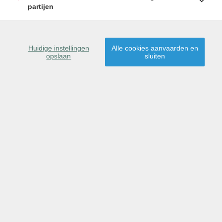
partijen
hoogte van ons meest recente aanbod.
SCHRIJF U IN
Huidige instellingen
Alle cookies aanvaarden en
opslaan
sluiten
9840 De Pinte
Dit pand is gereserveerd
voor verkoop.