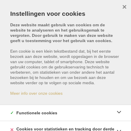
×
Instellingen voor cookies
Deze website maakt gebruik van cookies om de
website te analyseren en het gebruiksgemak te
vergroten. Door gebruik te maken van deze website
geeft u toestemming voor het gebruik van cookies.
Terug naar overzicht
Een cookie is een klein tekstbestand dat, bij het eerste
bezoek aan deze website, wordt opgeslagen in de browser
Volgend pand
van uw computer, tablet of smartphone. Deze website
gebruikt cookies om de gebruikservaring technisch te
verbeteren, om statistieken van onder andere het aantal
bezoeken bij te houden en om uw bezoek aan deze
website verder op te volgen op sociale media.
Atlantic Homes 1,
Meer info over onze cookies
38660 Costa Adeje
Vraagprijs: € 750.000
Functionele cookies
Cookies voor statistieken en tracking door derde