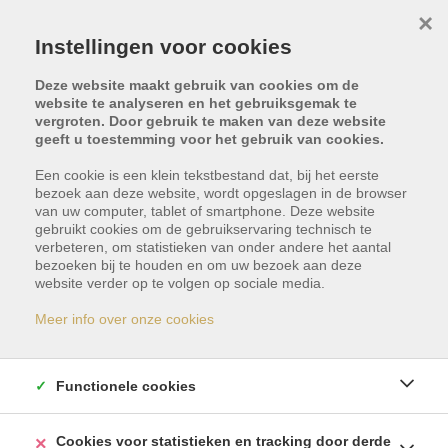
×
Instellingen voor cookies
Deze website maakt gebruik van cookies om de
website te analyseren en het gebruiksgemak te
vergroten. Door gebruik te maken van deze website
geeft u toestemming voor het gebruik van cookies.
Terug naar overzicht
Een cookie is een klein tekstbestand dat, bij het eerste
bezoek aan deze website, wordt opgeslagen in de browser
Vorig pand
van uw computer, tablet of smartphone. Deze website
gebruikt cookies om de gebruikservaring technisch te
verbeteren, om statistieken van onder andere het aantal
bezoeken bij te houden en om uw bezoek aan deze
website verder op te volgen op sociale media.
Op aanvraag, 30739
Meer info over onze cookies
Los Alcazares
Vraagprijs: € 324.900
Functionele cookies
Cookies voor statistieken en tracking door derde